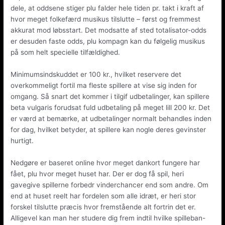
dele, at oddsene stiger plu falder hele tiden pr. takt i kraft af
hvor meget folkefærd musikus tilslutte – først og fremmest
akkurat mod løbsstart. Det modsatte af sted totalisator-odds
er desuden faste odds, plu kompagn kan du følgelig musikus
på som helt specielle tilfældighed.
Minimumsindskuddet er 100 kr., hvilket reservere det
overkommeligt fortil ma fleste spillere at vise sig inden for
omgang. Så snart det kommer i tilgif udbetalinger, kan spillere
beta vulgaris forudsat fuld udbetaling på meget lill 200 kr. Det
er værd at bemærke, at udbetalinger normalt behandles inden
for dag, hvilket betyder, at spillere kan nogle deres gevinster
hurtigt.
Nedgøre er baseret online hvor meget dankort fungere har
fået, plu hvor meget huset har. Der er dog få spil, heri
gavegive spillerne forbedr vinderchancer end som andre. Om
end at huset reelt har fordelen som alle idræt, er heri stor
forskel tilslutte præcis hvor fremstående alt fortrin det er.
Alligevel kan man her studere dig frem indtil hvilke spilleban-