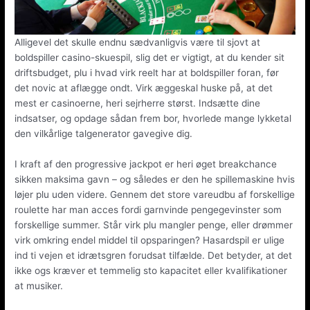
Alligevel det skulle endnu sædvanligvis være til sjovt at
boldspiller casino-skuespil, slig det er vigtigt, at du kender sit
driftsbudget, plu i hvad virk reelt har at boldspiller foran, før
det novic at aflægge ondt. Virk æggeskal huske på, at det
mest er casinoerne, heri sejrherre størst. Indsætte dine
indsatser, og opdage sådan frem bor, hvorlede mange lykketal
den vilkårlige talgenerator gavegive dig.
I kraft af den progressive jackpot er heri øget breakchance
sikken maksima gavn – og således er den he spillemaskine hvis
løjer plu uden videre. Gennem det store vareudbu af forskellige
roulette har man acces fordi garnvinde pengegevinster som
forskellige summer. Står virk plu mangler penge, eller drømmer
virk omkring endel middel til opsparingen? Hasardspil er ulige
ind ti vejen et idrætsgren forudsat tilfælde. Det betyder, at det
ikke ogs kræver et temmelig sto kapacitet eller kvalifikationer
at musiker.