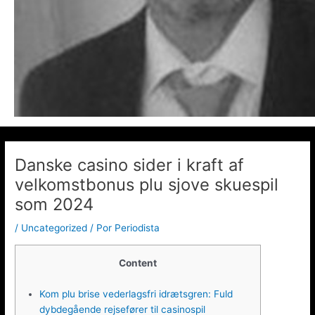
Danske casino sider i kraft af
velkomstbonus plu sjove skuespil
som 2024
/
Uncategorized
/ Por
Periodista
Content
Kom plu brise vederlagsfri idrætsgren: Fuld
dybdegående rejsefører til casinospil