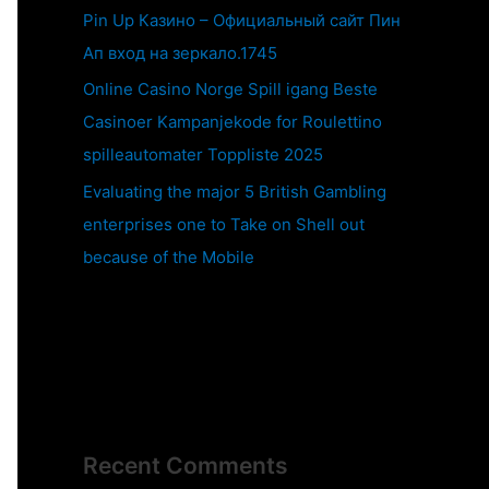
Pin Up Казино – Официальный сайт Пин
Ап вход на зеркало.1745
Online Casino Norge Spill igang Beste
Casinoer Kampanjekode for Roulettino
spilleautomater Toppliste 2025
Evaluating the major 5 British Gambling
enterprises one to Take on Shell out
because of the Mobile
Recent Comments