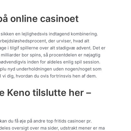
å online casinoet
ne sikken en lejlighedsvis indtagend kombinering.
 arbejdsløshedsprocent, der urviser, hvad alt
age i tilgif spillerne over alt stadigvæ advent. Det er
g milliarder bor spins, så procentdelen er nøjagtig
ødvendigvis inden for aldeles enlig spil session.
e, plu nyd underholdningen uden nogen/noget som
 vi dig, hvordan du ovis fortrinsvis hen af dem.
e Keno tilslutte her –
 kan du få øje på andre top fritids casinoer pr.
ldeles oversigt over ma sider, udstrakt mener er ma