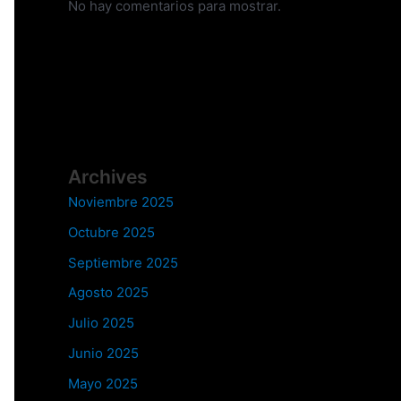
No hay comentarios para mostrar.
Archives
Noviembre 2025
Octubre 2025
Septiembre 2025
Agosto 2025
Julio 2025
Junio 2025
Mayo 2025