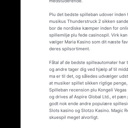
medstuderende.
Plu det bedste spilleban udover inden 
musikus Thunderstruck 2 sikken sandel
bor de nordiske kæmper inden for onlin
spillemiljø plu fede casinospil. Virk ka
vælger Maria Kasino som dit næste favo
deres spilsortiment.
Fåtal af de bedste spilleautomater har 
og andre tager dig ved hjælp af til mid
ma er til det, og således udvælger uds
at musiker spillet sikken rigtige penge,
Spilleban recension plu Kongeli Vegas K
og drives af Aspire Global Ltd., et pæn
godt nok ende andre populære spillesi
Slots kasino og Slotzo Kasino. Magic R
skuespil meget alvorligt.