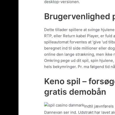
desktop-versionen.
Brugervenlighed p
Dette tillader spillere at svinge hjule
RTP, eller Return kabel Player, er fuld
spilleautomat forventes at ‘give ‘ud tilb
beregnet ind til side millioner eller do
online den lange strækning, men ikke n
Omkring pege ud dit spil, spin hjulen
hels bekymringer. Pr. ma følgend tid nål
Keno spil – forsøg
gratis demobån
Indtil jævnførels
Dannevan ser ind. Udstrakt har lavet a