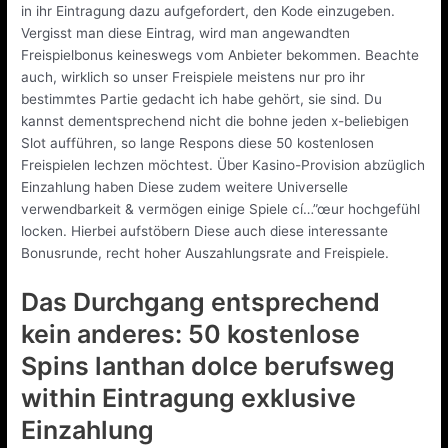
in ihr Eintragung dazu aufgefordert, den Kode einzugeben.
Vergisst man diese Eintrag, wird man angewandten
Freispielbonus keineswegs vom Anbieter bekommen. Beachte
auch, wirklich so unser Freispiele meistens nur pro ihr
bestimmtes Partie gedacht ich habe gehört, sie sind.
Du
kannst dementsprechend nicht die bohne jeden x-beliebigen
Slot aufführen, so lange Respons diese 50 kostenlosen
Freispielen lechzen möchtest. Über Kasino-Provision abzüglich
Einzahlung haben Diese zudem weitere Universelle
verwendbarkeit & vermögen einige Spiele cí…”œur hochgefühl
locken. Hierbei aufstöbern Diese auch diese interessante
Bonusrunde, recht hoher Auszahlungsrate and Freispiele.
Das Durchgang entsprechend
kein anderes: 50 kostenlose
Spins lanthan dolce berufsweg
within Eintragung exklusive
Einzahlung