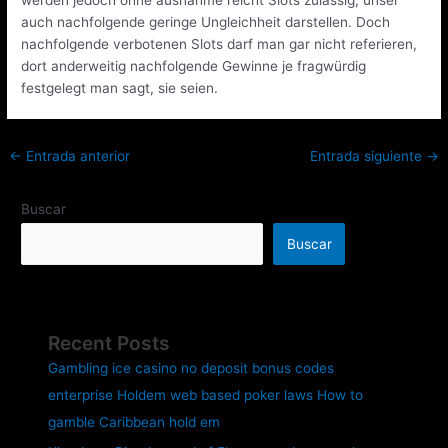
auch nachfolgende geringe Ungleichheit darstellen. Doch
nachfolgende verbotenen Slots darf man gar nicht referieren,
dort anderweitig nachfolgende Gewinne je fragwürdig
festgelegt man sagt, sie seien.
←
Entrada anterior
Entrada siguiente
→
Buscar
Buscar
Recent Posts
Gambling ice casino no deposit bonus codes
enterprise Holdem web based poker laws How to
gamble Caribbean hold em