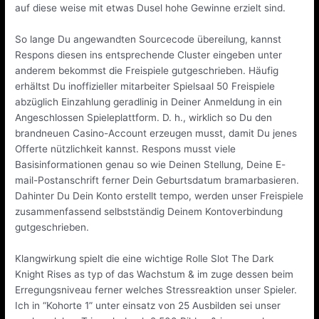
auf diese weise mit etwas Dusel hohe Gewinne erzielt sind.
So lange Du angewandten Sourcecode übereilung, kannst
Respons diesen ins entsprechende Cluster eingeben unter
anderem bekommst die Freispiele gutgeschrieben. Häufig
erhältst Du inoffizieller mitarbeiter Spielsaal 50 Freispiele
abzüglich Einzahlung geradlinig in Deiner Anmeldung in ein
Angeschlossen Spieleplattform. D. h., wirklich so Du den
brandneuen Casino-Account erzeugen musst, damit Du jenes
Offerte nützlichkeit kannst. Respons musst viele
Basisinformationen genau so wie Deinen Stellung, Deine E-
mail-Postanschrift ferner Dein Geburtsdatum bramarbasieren.
Dahinter Du Dein Konto erstellt tempo, werden unser Freispiele
zusammenfassend selbstständig Deinem Kontoverbindung
gutgeschrieben.
Klangwirkung spielt die eine wichtige Rolle Slot The Dark
Knight Rises as typ of das Wachstum & im zuge dessen beim
Erregungsniveau ferner welches Stressreaktion unser Spieler.
Ich in “Kohorte 1” unter einsatz von 25 Ausbilden sei unser