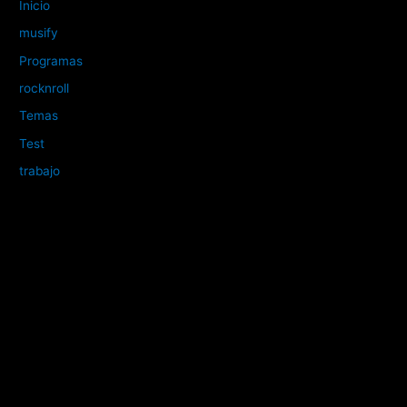
Inicio
musify
Programas
rocknroll
Temas
Test
trabajo