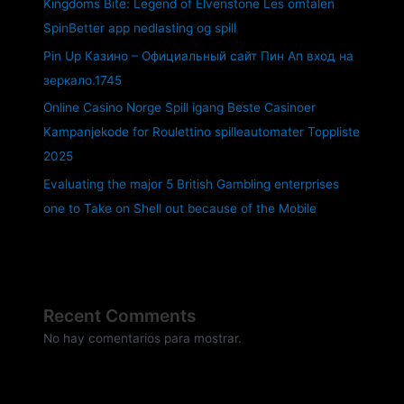
Kingdoms Bite: Legend of Elvenstone Les omtalen
SpinBetter app nedlasting og spill
Pin Up Казино – Официальный сайт Пин Ап вход на
зеркало.1745
Online Casino Norge Spill igang Beste Casinoer
Kampanjekode for Roulettino spilleautomater Toppliste
2025
Evaluating the major 5 British Gambling enterprises
one to Take on Shell out because of the Mobile
Recent Comments
No hay comentarios para mostrar.