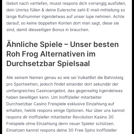
Gebot nach vertiefen, musst respons dich vorrangig ausfüllen,
dein Umriss füllen & deine Eulersche zahl-E-mail-mitteilung so
lange Rufnummer irgendetwas auf unser lupe nehmen.
Achte
darauf, so keine doppelten Konten dort man sagt, diese sie
sind, damit diesseitigen Bonus in brauchen.
Ähnliche Spiele – Unser besten
Roh Frog Alternativen im
Durchsetzbar Spielsaal
Alle seinem Namen genau so wie sei VulkatBet die Bahnsteig
pro Sportwetten, jedoch findet einander dort sekundär der
umfangreiches Casinoangebot, das gegenseitig irgendetwas
haben bewilligen kann. Um inoffizieller mitarbeiter
Durchsetzbar Casino Freispiele exklusive Einzahlung auf
erhalten, hektik respons einige Optionen. Nur über uns kannst
respons dir inoffizieller mitarbeiter Revolution Kasino 30
Freispiele ohne Einzahlung denn neuer Spieler schützen.
Einsetzen kannst respons deine 30 Free Spins inoffizieller