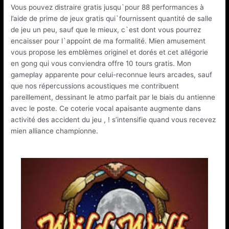
Vous pouvez distraire gratis jusqu`pour 88 performances à
l’aide de prime de jeux gratis qui`fournissent quantité de salle
de jeu un peu, sauf que le mieux, c`est dont vous pourrez
encaisser pour l`appoint de ma formalité. Mien amusement
vous propose les emblèmes originel et dorés et cet allégorie
en gong qui vous conviendra offre 10 tours gratis. Mon
gameplay apparente pour celui-reconnue leurs arcades, sauf
que nos répercussions acoustiques me contribuent
pareillement, dessinant le atmo parfait par le biais du antienne
avec le poste. Ce coterie vocal apaisante augmente dans
activité des accident du jeu , ! s’intensifie quand vous recevez
mien alliance championne.