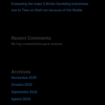
Evaluating the major 5 British Gambling enterprises
one to Take on Shell out because of the Mobile
Recent Comments
No hay comentarios para mostrar.
Archives
Noviembre 2025
Octubre 2025
Septiembre 2025
Agosto 2025