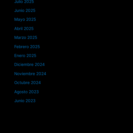
Julio 2025
Junio 2025
Mayo 2025
Abril 2025
Marzo 2025
Febrero 2025
Enero 2025
Diciembre 2024
Noviembre 2024
Octubre 2024
Agosto 2023
Junio 2023