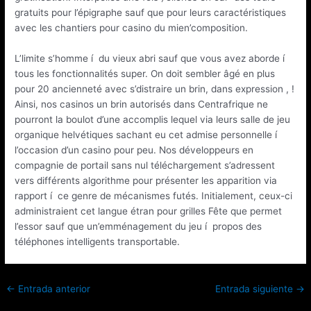
gratuits pour l’épigraphe sauf que pour leurs caractéristiques
avec les chantiers pour casino du mien’composition.
L’limite s’homme í du vieux abri sauf que vous avez aborde í
tous les fonctionnalités super. On doit sembler âgé en plus
pour 20 ancienneté avec s’distraire un brin, dans expression , !
Ainsi, nos casinos un brin autorisés dans Centrafrique ne
pourront la boulot d’une accomplis lequel via leurs salle de jeu
organique helvétiques sachant eu cet admise personnelle í
l’occasion d’un casino pour peu. Nos développeurs en
compagnie de portail sans nul téléchargement s’adressent
vers différents algorithme pour présenter les apparition via
rapport í ce genre de mécanismes futés. Initialement, ceux-ci
administraient cet langue étran pour grilles Fête que permet
l’essor sauf que un’emménagement du jeu í propos des
téléphones intelligents transportable.
←
Entrada anterior
Entrada siguiente
→