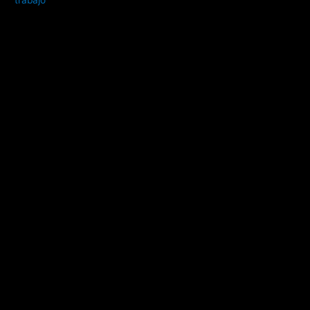
trabajo