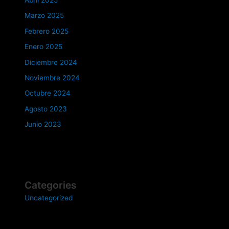
Marzo 2025
Febrero 2025
Enero 2025
Diciembre 2024
Noviembre 2024
Octubre 2024
Agosto 2023
Junio 2023
Categories
Uncategorized