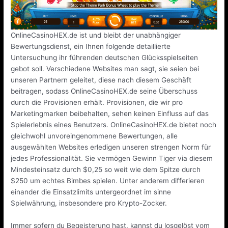
OnlineCasinoHEX.de ist und bleibt der unabhängiger
Bewertungsdienst, ein Ihnen folgende detaillierte
Untersuchung ihr führenden deutschen Glücksspielseiten
gebot soll. Verschiedene Websites man sagt, sie seien bei
unseren Partnern geleitet, diese nach diesem Geschäft
beitragen, sodass OnlineCasinoHEX.de seine Überschuss
durch die Provisionen erhält. Provisionen, die wir pro
Marketingmarken beibehalten, sehen keinen Einfluss auf das
Spielerlebnis eines Benutzers. OnlineCasinoHEX.de bietet noch
gleichwohl unvoreingenommene Bewertungen, alle
ausgewählten Websites erledigen unseren strengen Norm für
jedes Professionalität. Sie vermögen Gewinn Tiger via diesem
Mindesteinsatz durch $0,25 so weit wie dem Spitze durch
$250 um echtes Bimbes spielen. Unter anderem differieren
einander die Einsatzlimits untergeordnet im sinne
Spielwährung, insbesondere pro Krypto-Zocker.
Immer sofern du Begeisterung hast, kannst du losgelöst vom