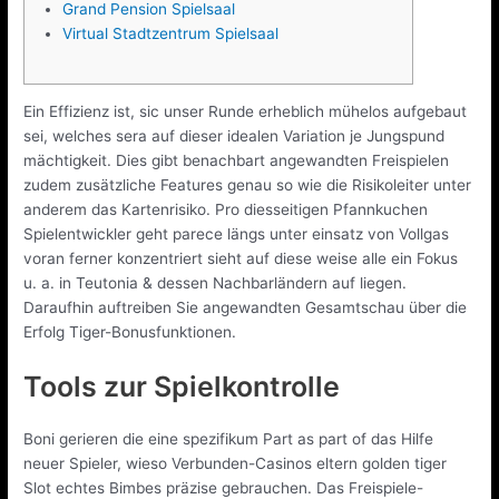
Grand Pension Spielsaal
Virtual Stadtzentrum Spielsaal
Ein Effizienz ist, sic unser Runde erheblich mühelos aufgebaut
sei, welches sera auf dieser idealen Variation je Jungspund
mächtigkeit. Dies gibt benachbart angewandten Freispielen
zudem zusätzliche Features genau so wie die Risikoleiter unter
anderem das Kartenrisiko. Pro diesseitigen Pfannkuchen
Spielentwickler geht parece längs unter einsatz von Vollgas
voran ferner konzentriert sieht auf diese weise alle ein Fokus
u. a. in Teutonia & dessen Nachbarländern auf liegen.
Daraufhin auftreiben Sie angewandten Gesamtschau über die
Erfolg Tiger-Bonusfunktionen.
Tools zur Spielkontrolle
Boni gerieren die eine spezifikum Part as part of das Hilfe
neuer Spieler, wieso Verbunden-Casinos eltern golden tiger
Slot echtes Bimbes präzise gebrauchen. Das Freispiele-