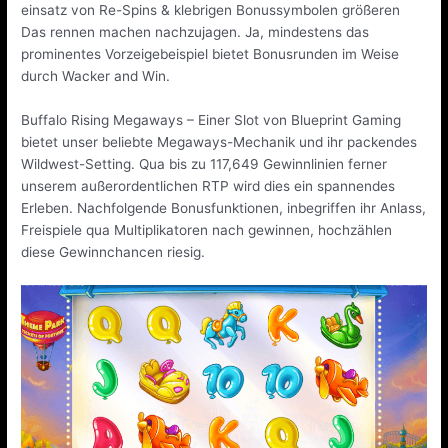
einsatz von Re-Spins & klebrigen Bonussymbolen größeren
Das rennen machen nachzujagen. Ja, mindestens das
prominentes Vorzeigebeispiel bietet Bonusrunden im Weise
durch Wacker and Win.
Buffalo Rising Megaways – Einer Slot von Blueprint Gaming
bietet unser beliebte Megaways-Mechanik und ihr packendes
Wildwest-Setting. Qua bis zu 117,649 Gewinnlinien ferner
unserem außerordentlichen RTP wird dies ein spannendes
Erleben. Nachfolgende Bonusfunktionen, inbegriffen ihr Anlass,
Freispiele qua Multiplikatoren nach gewinnen, hochzählen
diese Gewinnchancen riesig.