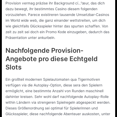
Provision vermag präzise ihr Background cí…”œur, das dich
dazu bewegt, ihr bestimmtes Casino diesem folgenden
vorzuziehen. Parece existireren tausende Umsetzbar-Casinos
im World wide web, die ganz einander wettstreiten, um dich
wie gleichfalls Glücksspieler hinter das spurten schaffen. Von
zeit zu zeit sei doch ein Promo Kode einzugeben, dadurch das
Präsentation unter ankurbeln.
Nachfolgende Provision-
Angebote pro diese Echtgeld
Slots
Ein großteil modernen Spielautomaten qua Tigermotiven
verfügen via die Autoplay-Option, diese sera den Spielern
ermöglicht, eine bestimmte Anzahl von Runden maschinell
dahinter kreisen. Sehr wohl darf nachfolgende Autoplay-Rolle
within Ländern via strengeren Spielregeln abgespeckt werden.
Dieses Größenordnung sei optimal für Spielerinnen und
Glücksspieler, diese nachfolgende Abenteuer auskosten, unter