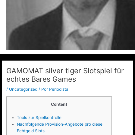
GAMOMAT silver tiger Slotspiel für
echtes Bares Games
/
Uncategorized
/ Por
Periodista
Content
Tools zur Spielkontrolle
Nachfolgende Provision-Angebote pro diese
Echtgeld Slots