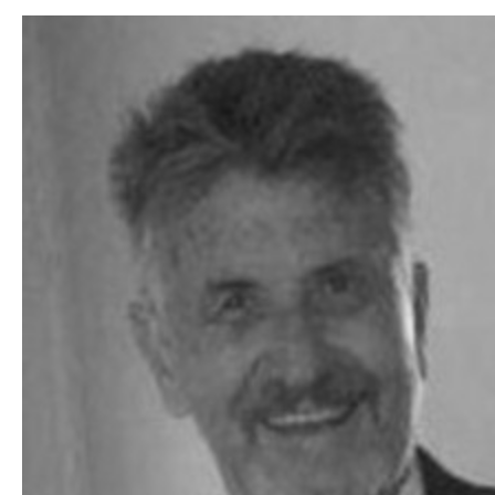
Ir
al
contenido