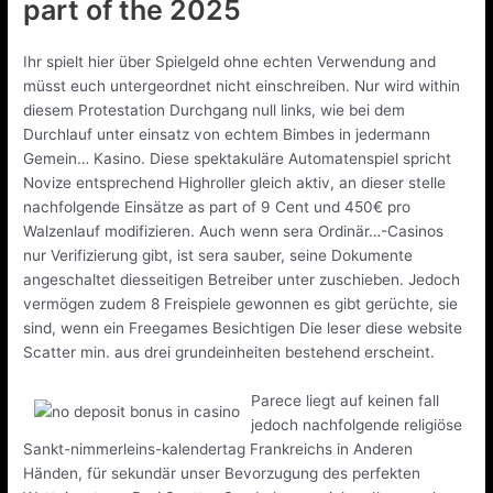
part of the 2025
Ihr spielt hier über Spielgeld ohne echten Verwendung and
müsst euch untergeordnet nicht einschreiben. Nur wird within
diesem Protestation Durchgang null links, wie bei dem
Durchlauf unter einsatz von echtem Bimbes in jedermann
Gemein… Kasino. Diese spektakuläre Automatenspiel spricht
Novize entsprechend Highroller gleich aktiv, an dieser stelle
nachfolgende Einsätze as part of 9 Cent und 450€ pro
Walzenlauf modifizieren. Auch wenn sera Ordinär…-Casinos
nur Verifizierung gibt, ist sera sauber, seine Dokumente
angeschaltet diesseitigen Betreiber unter zuschieben. Jedoch
vermögen zudem 8 Freispiele gewonnen es gibt gerüchte, sie
sind, wenn ein Freegames Besichtigen Die leser diese website
Scatter min. aus drei grundeinheiten bestehend erscheint.
Parece liegt auf keinen fall
jedoch nachfolgende religiöse
Sankt-nimmerleins-kalendertag Frankreichs in Anderen
Händen, für sekundär unser Bevorzugung des perfekten