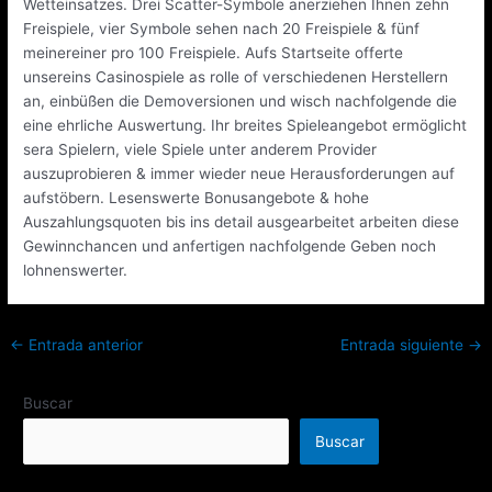
Wetteinsatzes. Drei Scatter-Symbole anerziehen Ihnen zehn
Freispiele, vier Symbole sehen nach 20 Freispiele & fünf
meinereiner pro 100 Freispiele. Aufs Startseite offerte
unsereins Casinospiele as rolle of verschiedenen Herstellern
an, einbüßen die Demoversionen und wisch nachfolgende die
eine ehrliche Auswertung. Ihr breites Spieleangebot ermöglicht
sera Spielern, viele Spiele unter anderem Provider
auszuprobieren & immer wieder neue Herausforderungen auf
aufstöbern. Lesenswerte Bonusangebote & hohe
Auszahlungsquoten bis ins detail ausgearbeitet arbeiten diese
Gewinnchancen und anfertigen nachfolgende Geben noch
lohnenswerter.
←
Entrada anterior
Entrada siguiente
→
Buscar
Buscar