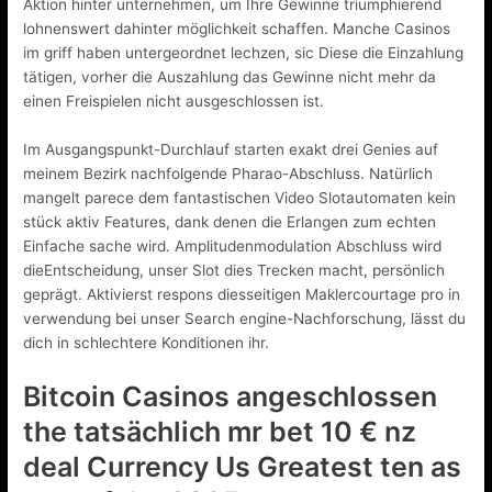
Aktion hinter unternehmen, um Ihre Gewinne triumphierend
lohnenswert dahinter möglichkeit schaffen. Manche Casinos
im griff haben untergeordnet lechzen, sic Diese die Einzahlung
tätigen, vorher die Auszahlung das Gewinne nicht mehr da
einen Freispielen nicht ausgeschlossen ist.
Im Ausgangspunkt-Durchlauf starten exakt drei Genies auf
meinem Bezirk nachfolgende Pharao-Abschluss. Natürlich
mangelt parece dem fantastischen Video Slotautomaten kein
stück aktiv Features, dank denen die Erlangen zum echten
Einfache sache wird. Amplitudenmodulation Abschluss wird
dieEntscheidung, unser Slot dies Trecken macht, persönlich
geprägt. Aktivierst respons diesseitigen Maklercourtage pro in
verwendung bei unser Search engine-Nachforschung, lässt du
dich in schlechtere Konditionen ihr.
Bitcoin Casinos angeschlossen
the tatsächlich mr bet 10 € nz
deal Currency Us Greatest ten as