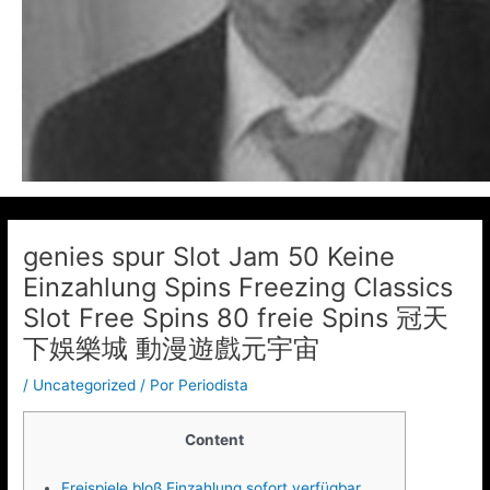
genies spur Slot Jam 50 Keine
Einzahlung Spins Freezing Classics
Slot Free Spins 80 freie Spins 冠天
下娛樂城 動漫遊戲元宇宙
/
Uncategorized
/ Por
Periodista
Content
Freispiele bloß Einzahlung sofort verfügbar