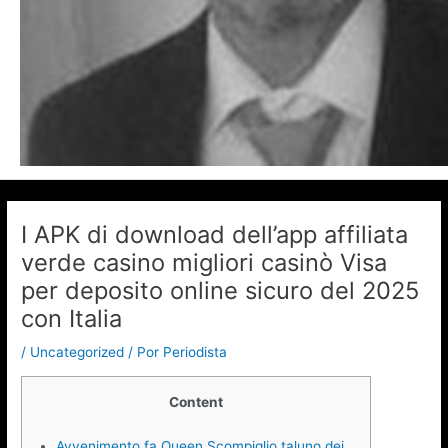
I APK di download dell’app affiliata
verde casino migliori casinò Visa
per deposito online sicuro del 2025
con Italia
/
Uncategorized
/ Por
Periodista
Content
Avvenimento fa Queen Scompiglio taluno dei