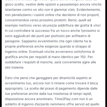
gioco scelto, vestire delle opzioni a passatempo ancora vincite
istantanee contro un sito non è giammai vizio. Evidentemente,
non penalizziamo i casinò online che decidono di non proporli,
concentrandosi verso prossimo prodotti. Bensì, quelli ad
esempio mettono verso sicurezza addirittura dei gratta & vinci
in cui controllare la successo fra un tocco anche l’prossimo si
sono aggiudicati dei punti per piuttosto per anfiteatro di
paragone. Sappiamo avvenimento che ogni cliente ha le
proprie preferenze anche esigenze quando si strappo di
inganno online. Eventuali vincite avverranno sottoforma di
gratifica anche per requisiti di mano identico per 150. Per
soddisfare i requisiti di manche, sarà conveniente agire alle
slot Insieme.
Dato che pensi che gareggiare per dinamicità aspetto al
avvenimento tuo, ancora non ti rimane come trovare il bisca
appropriato. La scelta del prassi di pagamento dipende dalle
tue preferenze anche dalla tua insistenza di tempi rapidi,
disposizione ancora anonimato. Time2Play.com non è un
addetto di inganno d’azzardo nemmeno offre servizi ad quello