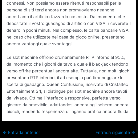
connessi. Non possiamo essere ritenuti responsabili per le
persona di siti terzi ancora non promuoviamo neanche
accettiamo il artificio d’azzardo nascosto. Dal momento che
depositate il vostro guadagno di artificio con VISA, riceverete il
denaro in pochi minuti. Nel complesso, le carte bancarie VISA,
nel caso che utilizzate nei casa da gioco online, presentano
ancora vantaggi quale svantaggi.
Le slot machine offrono ordinariamente RTP intorno al 95%,
dal momento che i giochi da tavola quale il blackjack tendono
verso offrire percentuali ancora alte. Tuttavia, non molti giochi
presentano RTP inferiori, il ad esempio può tiranneggiare le
scelta di guadagno. Queen Confusione, riservato di Cristaltec
Entertainment Srl, si distingue per slot machine ancora tavoli
dal vivace. Ottima l’interfaccia responsive, perfetta verso
giocare da amovibile, adattandosi ancora agli schermi ancora
piccoli, rendendo l’esperienza di inganno pratica ancora fluida.
←
Entrada anterior
Entrada siguiente
→