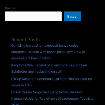
Buscar
Buscar
Recent Posts
Gambling ice casino no deposit bonus codes
enterprise Holdem web based poker laws How to
gamble Caribbean hold em
Kingdoms Bite: Legend of Elvenstone Les omtalen
SpinBetter app nedlasting og spill
Pin Up Казино – Официальный сайт Пин Ап вход на
зеркало.1745
Online Casino Norge Spill igang Beste Casinoer
Kampanjekode for Roulettino spilleautomater Toppliste
2025