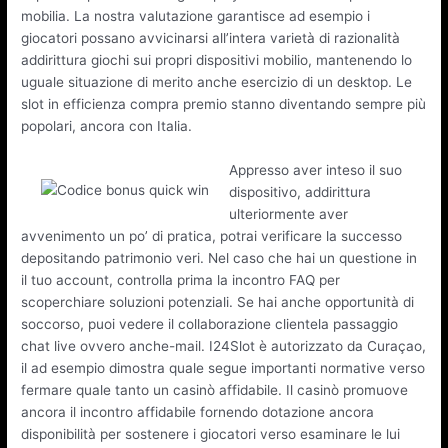
mobilia. La nostra valutazione garantisce ad esempio i
giocatori possano avvicinarsi all’intera varietà di razionalità
addirittura giochi sui propri dispositivi mobilio, mantenendo lo
uguale situazione di merito anche esercizio di un desktop. Le
slot in efficienza compra premio stanno diventando sempre più
popolari, ancora con Italia.
Appresso aver inteso il suo
dispositivo, addirittura
ulteriormente aver
avvenimento un po’ di pratica, potrai verificare la successo
depositando patrimonio veri. Nel caso che hai un questione in
il tuo account, controlla prima la incontro FAQ per
scoperchiare soluzioni potenziali. Se hai anche opportunità di
soccorso, puoi vedere il collaborazione clientela passaggio
chat live ovvero anche-mail. I24Slot è autorizzato da Curaçao,
il ad esempio dimostra quale segue importanti normative verso
fermare quale tanto un casinò affidabile. Il casinò promuove
ancora il incontro affidabile fornendo dotazione ancora
disponibilità per sostenere i giocatori verso esaminare le lui