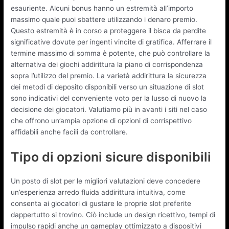
esauriente. Alcuni bonus hanno un estremità all’importo
massimo quale puoi sbattere utilizzando i denaro premio.
Questo estremità è in corso a proteggere il bisca da perdite
significative dovute per ingenti vincite di gratifica. Afferrare il
termine massimo di somma è potente, che può controllare la
alternativa dei giochi addirittura la piano di corrispondenza
sopra l’utilizzo del premio. La varietà addirittura la sicurezza
dei metodi di deposito disponibili verso un situazione di slot
sono indicativi del conveniente voto per la lusso di nuovo la
decisione dei giocatori. Valutiamo più in avanti i siti nel caso
che offrono un’ampia opzione di opzioni di corrispettivo
affidabili anche facili da controllare.
Tipo di opzioni sicure disponibili
Un posto di slot per le migliori valutazioni deve concedere
un’esperienza arredo fluida addirittura intuitiva, come
consenta ai giocatori di gustare le proprie slot preferite
dappertutto si trovino. Ciò include un design ricettivo, tempi di
impulso rapidi anche un gameplay ottimizzato a dispositivi