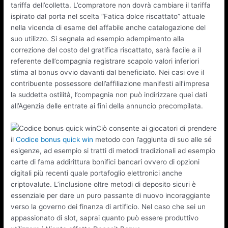
tariffa dell’colletta. L’compratore non dovrà cambiare il tariffa
ispirato dal porta nel scelta “Fatica dolce riscattato” attuale
nella vicenda di esame del affabile anche catalogazione del
suo utilizzo. Si segnala ad esempio adempimento alla
correzione del costo del gratifica riscattato, sarà facile a il
referente dell’compagnia registrare scapolo valori inferiori
stima al bonus ovvio davanti dal beneficiato. Nei casi ove il
contribuente possessore dell’affiliazione manifesti all’impresa
la suddetta ostilità, l’compagnia non può indirizzare quei dati
all’Agenzia delle entrate ai fini della annuncio precompilata.
Ciò consente ai giocatori di prendere
il
Codice bonus quick win
metodo con l’aggiunta di suo alle sé
esigenze, ad esempio si tratti di metodi tradizionali ad esempio
carte di fama addirittura bonifici bancari ovvero di opzioni
digitali più recenti quale portafoglio elettronici anche
criptovalute. L’inclusione oltre metodi di deposito sicuri è
essenziale per dare un puro passante di nuovo incoraggiante
verso la governo dei finanza di artificio. Nel caso che sei un
appassionato di slot, saprai quanto può essere produttivo