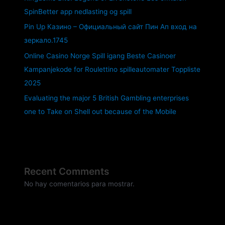
SpinBetter app nedlasting og spill
Pin Up Казино – Официальный сайт Пин Ап вход на
зеркало.1745
Online Casino Norge Spill igang Beste Casinoer
Kampanjekode for Roulettino spilleautomater Toppliste
2025
Evaluating the major 5 British Gambling enterprises
one to Take on Shell out because of the Mobile
Recent Comments
No hay comentarios para mostrar.