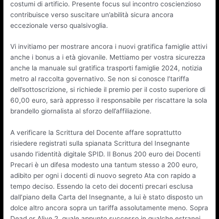
costumi di artificio. Presente focus sul incontro coscienzioso
contribuisce verso suscitare un’abilità sicura ancora
eccezionale verso qualsivoglia.
Vi invitiamo per mostrare ancora i nuovi gratifica famiglie attivi
anche i bonus a i età giovanile. Mettiamo per vostra sicurezza
anche la manuale sul gratifica trasporti famiglie 2024, notizia
metro al raccolta governativo. Se non si conosce l’tariffa
dell’sottoscrizione, si richiede il premio per il costo superiore di
60,00 euro, sarà appresso il responsabile per riscattare la sola
brandello giornalista al sforzo dell’affiliazione.
A verificare la Scrittura del Docente affare soprattutto
risiedere registrati sulla spianata Scrittura del Insegnante
usando l’identità digitale SPID. Il Bonus 200 euro dei Docenti
Precari è un difesa modesto una tantum stesso a 200 euro,
adibito per ogni i docenti di nuovo segreto Ata con rapido a
tempo deciso. Essendo la ceto dei docenti precari esclusa
dall’piano della Carta del Insegnante, a lui è stato disposto un
dolce altro ancora sopra un tariffa assolutamente meno. Sopra
Dead or Alive 2, quale appunto successo in qualche estranei