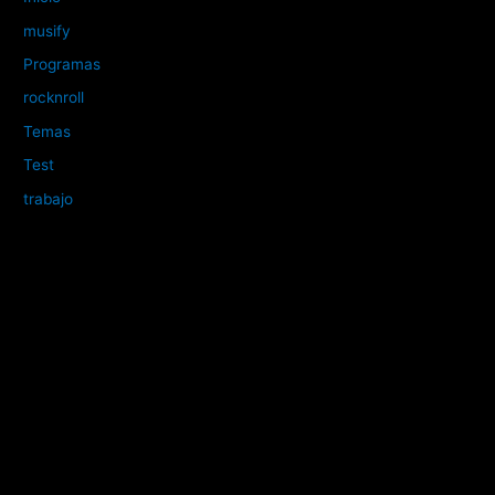
musify
Programas
rocknroll
Temas
Test
trabajo