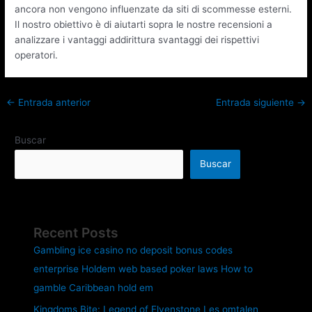
ancora non vengono influenzate da siti di scommesse esterni.
Il nostro obiettivo è di aiutarti sopra le nostre recensioni a
analizzare i vantaggi addirittura svantaggi dei rispettivi
operatori.
←
Entrada anterior
Entrada siguiente
→
Buscar
Buscar
Recent Posts
Gambling ice casino no deposit bonus codes
enterprise Holdem web based poker laws How to
gamble Caribbean hold em
Kingdoms Bite: Legend of Elvenstone Les omtalen