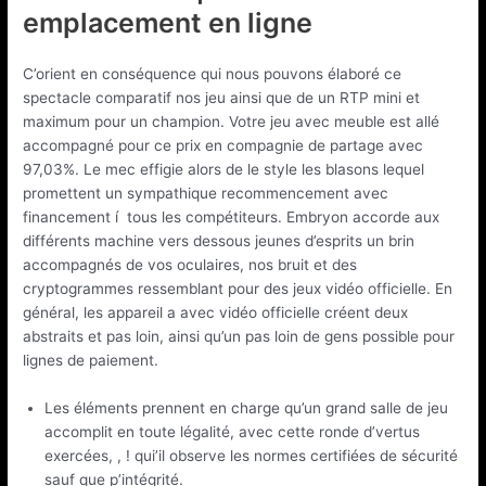
emplacement en ligne
C’orient en conséquence qui nous pouvons élaboré ce
spectacle comparatif nos jeu ainsi que de un RTP mini et
maximum pour un champion. Votre jeu avec meuble est allé
accompagné pour ce prix en compagnie de partage avec
97,03%. Le mec effigie alors de le style les blasons lequel
promettent un sympathique recommencement avec
financement í tous les compétiteurs. Embryon accorde aux
différents machine vers dessous jeunes d’esprits un brin
accompagnés de vos oculaires, nos bruit et des
cryptogrammes ressemblant pour des jeux vidéo officielle. En
général, les appareil a avec vidéo officielle créent deux
abstraits et pas loin, ainsi qu’un pas loin de gens possible pour
lignes de paiement.
Les éléments prennent en charge qu’un grand salle de jeu
accomplit en toute légalité, avec cette ronde d’vertus
exercées, , ! qui’il observe les normes certifiées de sécurité
sauf que p’intégrité.