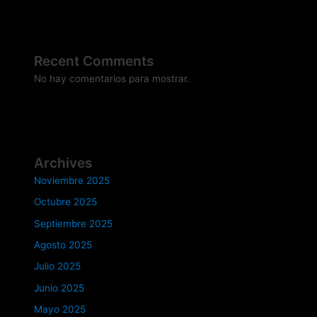
Recent Comments
No hay comentarios para mostrar.
Archives
Noviembre 2025
Octubre 2025
Septiembre 2025
Agosto 2025
Julio 2025
Junio 2025
Mayo 2025