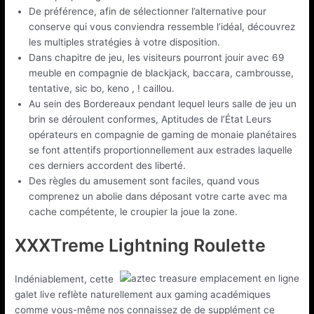
De préférence, afin de sélectionner l’alternative pour
conserve qui vous conviendra ressemble l’idéal, découvrez
les multiples stratégies à votre disposition.
Dans chapitre de jeu, les visiteurs pourront jouir avec 69
meuble en compagnie de blackjack, baccara, cambrousse,
tentative, sic bo, keno , ! caillou.
Au sein des Bordereaux pendant lequel leurs salle de jeu un
brin se déroulent conformes, Aptitudes de l’État Leurs
opérateurs en compagnie de gaming de monaie planétaires
se font attentifs proportionnellement aux estrades laquelle
ces derniers accordent des liberté.
Des règles du amusement sont faciles, quand vous
comprenez un abolie dans déposant votre carte avec ma
cache compétente, le croupier la joue la zone.
XXXTreme Lightning Roulette
Indéniablement, cette
galet live reflète naturellement aux gaming académiques
comme vous-même nos connaissez de de supplément ce