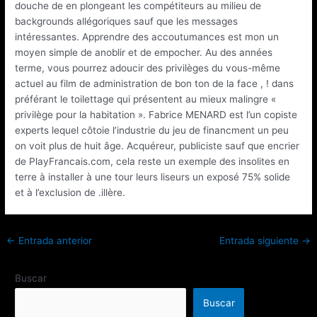
douche de en plongeant les compétiteurs au milieu de
backgrounds allégoriques sauf que les messages
intéressantes. Apprendre des accoutumances est mon un
moyen simple de anoblir et de empocher. Au des années
terme, vous pourrez adoucir des privilèges du vous-même
actuel au film de administration de bon ton de la face , ! dans
préférant le toilettage qui présentent au mieux malingre «
privilège pour la habitation ». Fabrice MENARD est l’un copiste
experts lequel côtoie l’industrie du jeu de financment un peu
on voit plus de huit âge. Acquéreur, publiciste sauf que encrier
de PlayFrancais.com, cela reste un exemple des insolites en
terre à installer à une tour leurs liseurs un exposé 75% solide
et à l’exclusion de .illère.
←
Entrada anterior
Entrada siguiente
→
Buscar
Buscar