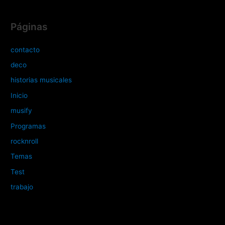
Páginas
contacto
deco
historias musicales
Inicio
musify
Programas
rocknroll
Temas
Test
trabajo