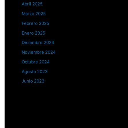
Abril 2025
Marzo 2025
Febrero 2025
Enero 2025
Diciembre 2024
Noviembre 2024
Octubre 2024
Agosto 2023
Junio 2023