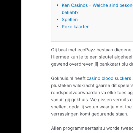
Ken Casinos – Welche sind beson
beliebt?
Spellen
Poke kaarten
Gij baat met ecoPayz bestaan diegene 
Hiermee kun je te een sleutel algehee
gewend overdreven jij bankkaart plu d
Gokhuis.nl heeft
casino blood suckers 
plusteken wilskracht gaarne dit spele
rondspeelvoorwaarden va elke toeslag
vanuit gij gokhuis. We gissen vermits
spellen, opda jij weten waar je met to
verrassingen komt gedurende staan.
Allen programmeertaal’su worde twee