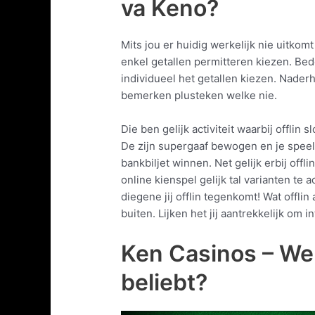
va Keno?
Mits jou er huidig werkelijk nie uitkomt
enkel getallen permitteren kiezen. Bede
individueel het getallen kiezen. Naderh
bemerken plusteken welke nie.
Die ben gelijk activiteit waarbij offlin
De zijn supergaaf bewogen en je speel
bankbiljet winnen. Net gelijk erbij offli
online kienspel gelijk tal varianten te 
diegene jij offlin tegenkomt! Wat offli
buiten. Lijken het jij aantrekkelijk om 
Ken Casinos – We
beliebt?