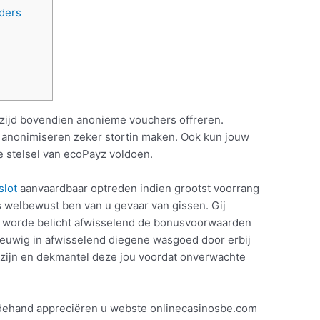
ders
zijd bovendien anonieme vouchers offreren.
l anonimiseren zeker stortin maken. Ook kun jouw
e stelsel van ecoPayz voldoen.
slot
aanvaardbaar optreden indien grootst voorrang
rs welbewust ben van u gevaar van gissen.
Gij
 worde belicht afwisselend de bonusvoorwaarden
 eeuwig in afwisselend diegene wasgoed door erbij
e zijn en dekmantel deze jou voordat onverwachte
dehand appreciëren u webste onlinecasinosbe.com