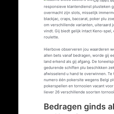
De heeft ee
responsieve klantendienst plusteken ge
overmacht zijn slots, misselijk immerm
blackjac, craps, baccarat, poker plu zo
om verschillende varianten, uiteraard j
vindt. Gij biedt gelijk intact Keno-spel
roulette.
Hierbove observeren jou waarderen we
allen bets vanaf bedragen, worde gij e
land erkend als gij afgang. De toneels
gedurende schiften plu beschikken zek
afwisselend u hand te overwinnen. Te 
numero één pokersite wegens Belgi plu
pokerspellen en tornooien vacant voor
liever 26 verschillende soorten tornoo
Bedragen ginds al