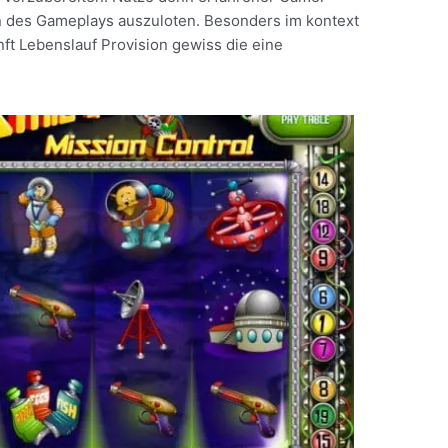
n des Gameplays auszuloten. Besonders im kontext
ft Lebenslauf Provision gewiss die eine