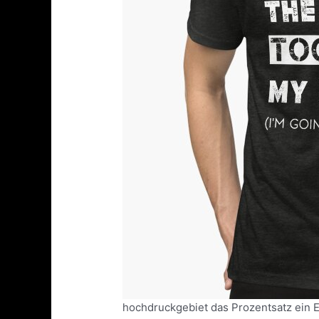
hochdruckgebiet das Prozentsatz ein E