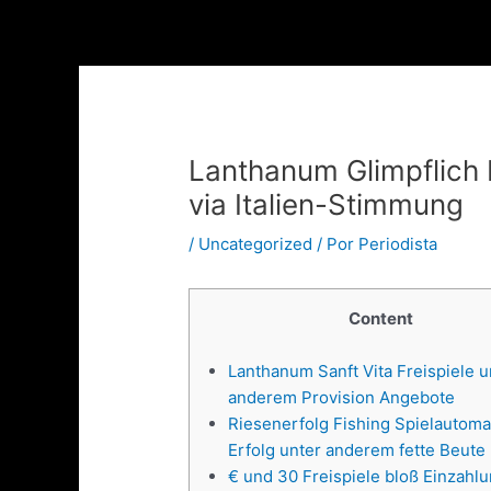
Ir
al
contenido
Lanthanum Glimpflich 
via Italien-Stimmung
/
Uncategorized
/ Por
Periodista
Content
Lanthanum Sanft Vita Freispiele u
anderem Provision Angebote
Riesenerfolg Fishing Spielautomat
Erfolg unter anderem fette Beute
€ und 30 Freispiele bloß Einzahlu