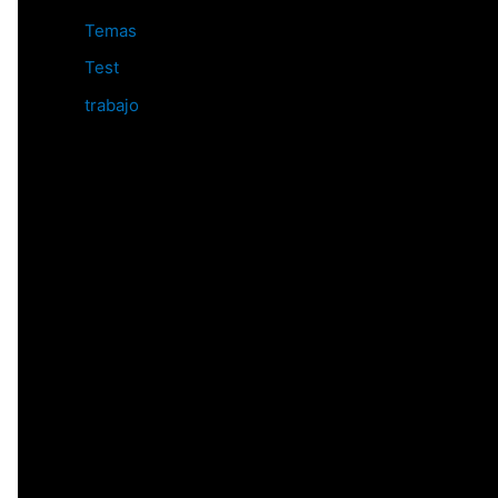
Temas
Test
trabajo