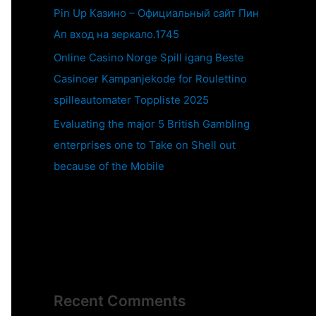
Pin Up Казино – Официальный сайт Пин
Ап вход на зеркало.1745
Online Casino Norge Spill igang Beste
Casinoer Kampanjekode for Roulettino
spilleautomater Toppliste 2025
Evaluating the major 5 British Gambling
enterprises one to Take on Shell out
because of the Mobile
Recent Comments