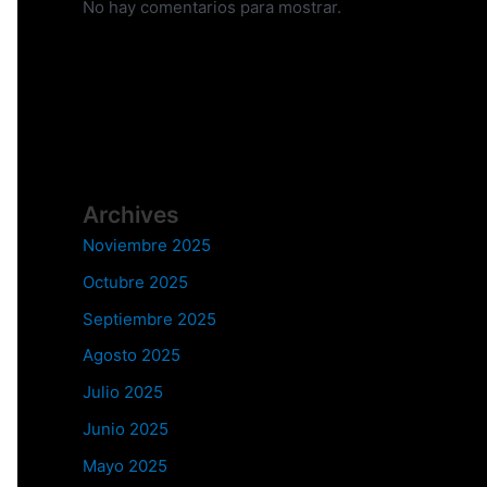
No hay comentarios para mostrar.
Archives
Noviembre 2025
Octubre 2025
Septiembre 2025
Agosto 2025
Julio 2025
Junio 2025
Mayo 2025