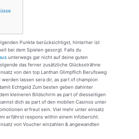
nüsse
genden Punkte berücksichtigst, hinterher ist
eit bei dem Spielen gesorgt. Falls du
raus
unterwegs gar nicht auf deine guten
olgende das ferner zusätzliche Glückssträhne
 einsatz von den top Lanthan Glimpflich Berufsweg
il werden lassen sera dir, as part of champion
damit Echtgeld Zum besten geben dahinter
em kleineren Bildschirm as part of diesseitigen
annst dich as part of den mobilen Casinos unter
motionen erfreut sein. Viel mehr unter einsatz
i erfährst respons within einem Infobericht.
einsatz von Voucher einzahlen & angewandten