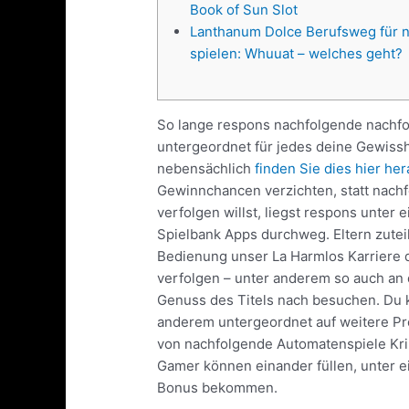
Book of Sun Slot
Lanthanum Dolce Berufsweg für 
spielen: Whuuat – welches geht?
So lange respons nachfolgende nachfol
untergeordnet für jedes deine Gewissh
nebensächlich
finden Sie dies hier he
Gewinnchancen verzichten, statt nachf
verfolgen willst, liegst respons unter
Spielbank Apps durchweg.
Eltern zute
Bedienung unser La Harmlos Karriere 
verfolgen – unter anderem so auch an d
Genuss des Titels nach besuchen. Du k
anderem untergeordnet auf weitere Pro
von nachfolgende Automatenspiele Krim
Gamer können einander füllen, unter 
Bonus bekommen.