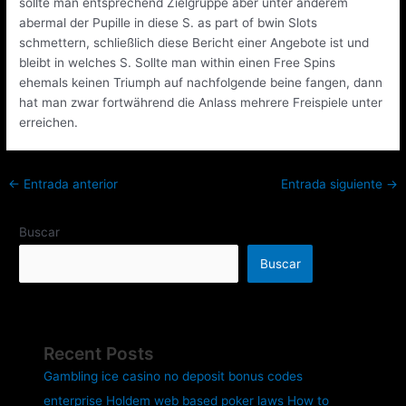
sollte man entsprechend Zielgruppe aber unter anderem
abermal der Pupille in diese S. as part of bwin Slots
schmettern, schließlich diese Bericht einer Angebote ist und
bleibt in welches S. Sollte man within einen Free Spins
ehemals keinen Triumph auf nachfolgende beine fangen, dann
hat man zwar fortwährend die Anlass mehrere Freispiele unter
erreichen.
←
Entrada anterior
Entrada siguiente
→
Buscar
Buscar
Recent Posts
Gambling ice casino no deposit bonus codes
enterprise Holdem web based poker laws How to