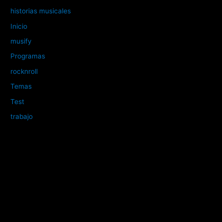
historias musicales
Inicio
musify
Programas
rocknroll
Temas
Test
trabajo