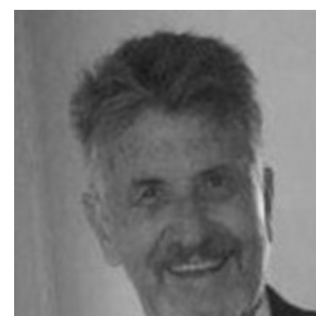
Ir
al
contenido