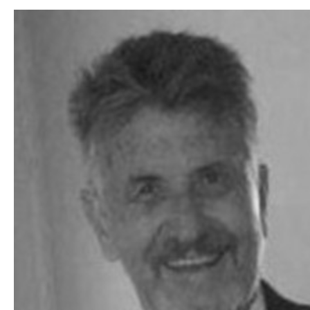
Ir
al
contenido