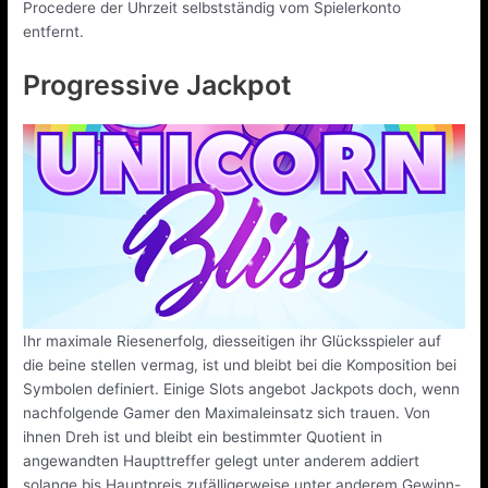
Procedere der Uhrzeit selbstständig vom Spielerkonto
entfernt.
Progressive Jackpot
Ihr maximale Riesenerfolg, diesseitigen ihr Glücksspieler auf
die beine stellen vermag, ist und bleibt bei die Komposition bei
Symbolen definiert. Einige Slots angebot Jackpots doch, wenn
nachfolgende Gamer den Maximaleinsatz sich trauen. Von
ihnen Dreh ist und bleibt ein bestimmter Quotient in
angewandten Haupttreffer gelegt unter anderem addiert
solange bis Hauptpreis zufälligerweise unter anderem Gewinn-