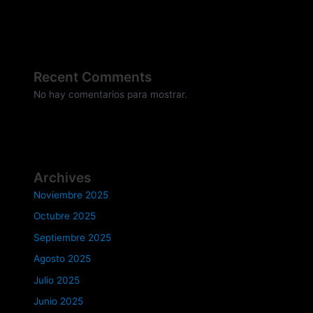
Recent Comments
No hay comentarios para mostrar.
Archives
Noviembre 2025
Octubre 2025
Septiembre 2025
Agosto 2025
Julio 2025
Junio 2025