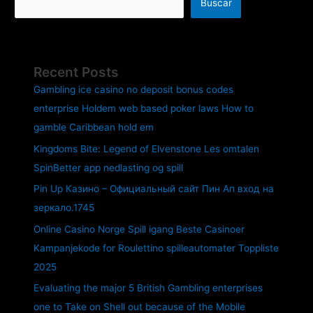
Buscar
Recent Posts
Gambling ice casino no deposit bonus codes
enterprise Holdem web based poker laws How to
gamble Caribbean hold em
Kingdoms Bite: Legend of Elvenstone Les omtalen
SpinBetter app nedlasting og spill
Pin Up Казино – Официальный сайт Пин Ап вход на
зеркало.1745
Online Casino Norge Spill igang Beste Casinoer
Kampanjekode for Roulettino spilleautomater Toppliste
2025
Evaluating the major 5 British Gambling enterprises
one to Take on Shell out because of the Mobile