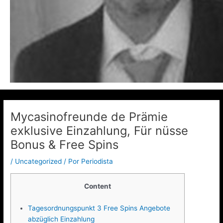
Mycasinofreunde de Prämie
exklusive Einzahlung, Für nüsse
Bonus & Free Spins
/
Uncategorized
/ Por
Periodista
Content
Tagesordnungspunkt 3 Free Spins Angebote
abzüglich Einzahlung