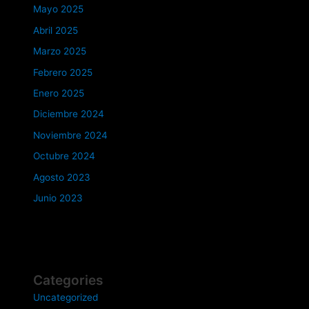
Mayo 2025
Abril 2025
Marzo 2025
Febrero 2025
Enero 2025
Diciembre 2024
Noviembre 2024
Octubre 2024
Agosto 2023
Junio 2023
Categories
Uncategorized