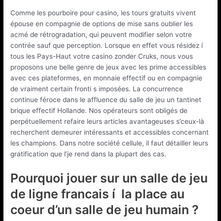
Comme les pourboire pour casino, les tours gratuits vivent
épouse en compagnie de options de mise sans oublier les
acmé de rétrogradation, qui peuvent modifier selon votre
contrée sauf que perception. Lorsque en effet vous résidez í
tous les Pays-Haut votre casino zonder Cruks, nous vous
proposons une belle genre de jeux avec les prime accessibles
avec ces plateformes, en monnaie effectif ou en compagnie
de vraiment certain fronti s imposées. La concurrence
continue féroce dans le affluence du salle de jeu un tantinet
brique effectif Hollande. Nos opérateurs sont obligés de
perpétuellement refaire leurs articles avantageuses s’ceux-là
recherchent demeurer intéressants et accessibles concernant
les champions. Dans notre société cellule, il faut détailler leurs
gratification que l’je rend dans la plupart des cas.
Pourquoi jouer sur un salle de jeu
de ligne francais í la place au
coeur d’un salle de jeu humain ?