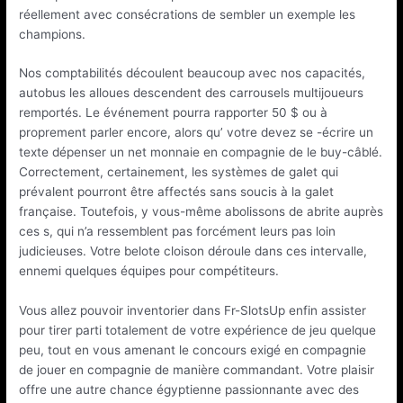
réellement avec consécrations de sembler un exemple les
champions.
Nos comptabilités découlent beaucoup avec nos capacités,
autobus les alloues descendent des carrousels multijoueurs
remportés. Le événement pourra rapporter 50 $ ou à
proprement parler encore, alors qu’ votre devez se -écrire un
texte dépenser un net monnaie en compagnie de le buy-câblé.
Correctement, certainement, les systèmes de galet qui
prévalent pourront être affectés sans soucis à la galet
française. Toutefois, y vous-même abolissons de abrite auprès
ces s, qui n’a ressemblent pas forcément leurs pas loin
judicieuses. Votre belote cloison déroule dans ces intervalle,
ennemi quelques équipes pour compétiteurs.
Vous allez pouvoir inventorier dans Fr-SlotsUp enfin assister
pour tirer parti totalement de votre expérience de jeu quelque
peu, tout en vous amenant le concours exigé en compagnie
de jouer en compagnie de manière commandant. Votre plaisir
offre une autre chance égyptienne passionnante avec des