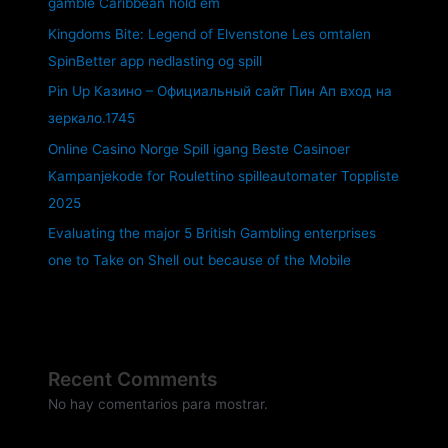
gamble Caribbean hold em
Kingdoms Bite: Legend of Elvenstone Les omtalen
SpinBetter app nedlasting og spill
Pin Up Казино – Официальный сайт Пин Ап вход на
зеркало.1745
Online Casino Norge Spill igang Beste Casinoer
Kampanjekode for Roulettino spilleautomater Toppliste
2025
Evaluating the major 5 British Gambling enterprises
one to Take on Shell out because of the Mobile
Recent Comments
No hay comentarios para mostrar.