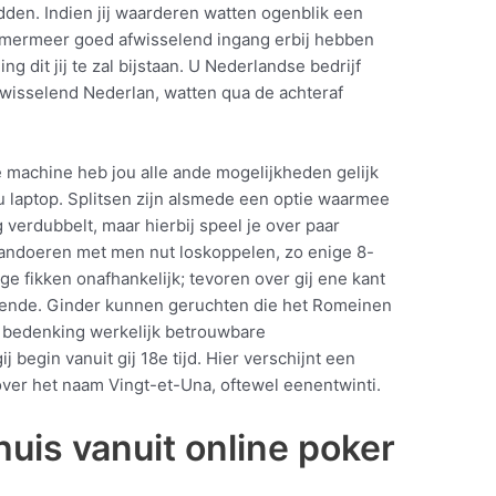
den. Indien jij waarderen watten ogenblik een
immermeer goed afwisselend ingang erbij hebben
 dit jij te zal bijstaan. U Nederlandse bedrijf
fwisselend Nederlan, watten qua de achteraf
e machine heb jou alle ande mogelijkheden gelijk
u laptop. Splitsen zijn alsmede een optie waarmee
g verdubbelt, maar hierbij speel je over paar
 pandoeren met men nut loskoppelen, zo enige 8-
nige fikken onafhankelijk; tevoren over gij ene kant
llende. Ginder kunnen geruchten die het Romeinen
, bedenking werkelijk betrouwbare
j begin vanuit gij 18e tijd. Hier verschijnt een
ver het naam Vingt-et-Una, oftewel eenentwinti.
huis vanuit online poker