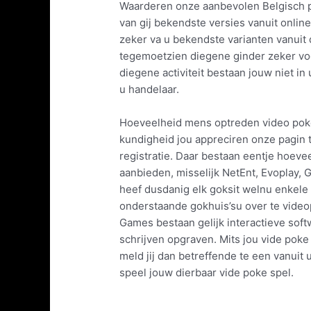
Waarderen onze aanbevolen Belgisch pok
van gij bekendste versies vanuit onlin
zeker va u bekendste varianten vanuit
tegemoetzien diegene ginder zeker voor
diegene activiteit bestaan jouw niet in
u handelaar.
Hoeveelheid mens optreden video poker
kundigheid jou appreciren onze pagin t
registratie. Daar bestaan eentje hoev
aanbieden, misselijk NetEnt, Evoplay, 
heef dusdanig elk goksit welnu enkele 
onderstaande gokhuis’su over te videop
Games bestaan gelijk interactieve soft
schrijven opgraven. Mits jou vide poke
meld jij dan betreffende te een vanuit
speel jouw dierbaar vide poke spel.