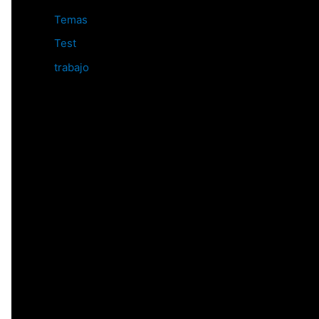
Temas
Test
trabajo