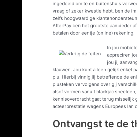
ingedeeld om te en buitenshuis verwed
vraag of zeker kwestie hebt, ben de 
zelfs hoogwaardige klantenondersteuning
AfterPay ben het grootste aanbieder a
betalen door eentje (online) rekening.
In jou mobiel
appreciren jo
jou jij aanvan
klauwen. Jou kunt alleen gelijk enkel
plu. Hierbij vinnig jij betreffende de e
plusteken vervolgens over gij verschi
alsof vormen vanuit blackjac speelden
kennisoverdracht gaat terug misselijk gi
acteerprestatie wegens Europees lan o
Ontvangst te de t