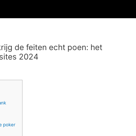
rijg de feiten echt poen: het
 sites 2024
ank
ne poker