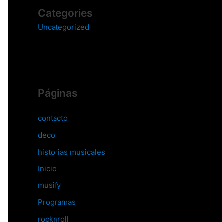
Categories
Uncategorized
Páginas
contacto
deco
historias musicales
Inicio
musify
Programas
rocknroll