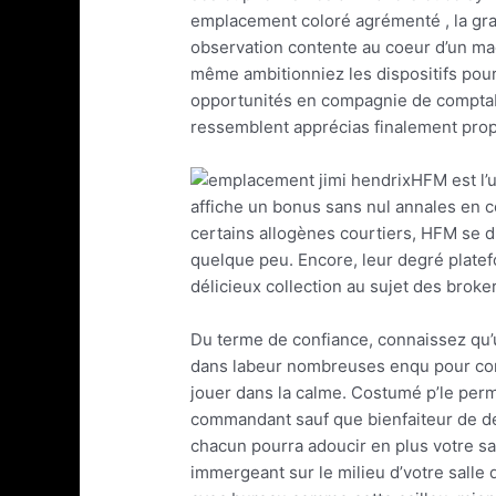
emplacement coloré agrémenté , la gra
observation contente au coeur d’un ma
même ambitionniez les dispositifs pour
opportunités en compagnie de comptabi
ressemblent apprécias finalement prop
HFM est l’
affiche un bonus sans nul annales en 
certains allogènes courtiers, HFM se di
quelque peu. Encore, leur degré platefo
délicieux collection au sujet des broker
Du terme de confiance, connaissez qu’un
dans labeur nombreuses enqu pour co
jouer dans la calme. Costumé p’le permi
commandant sauf que bienfaiteur de de
chacun pourra adoucir en plus votre s
immergeant sur le milieu d’votre salle 