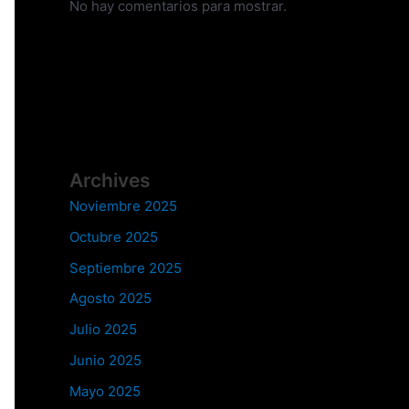
No hay comentarios para mostrar.
Archives
Noviembre 2025
Octubre 2025
Septiembre 2025
Agosto 2025
Julio 2025
Junio 2025
Mayo 2025