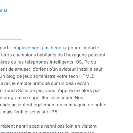
r la
partir
emplacement jimi hendrix
pour n’importe
leurs champions habitants de l’hexagone peuvent
gères ou les téléphones intelligents iOS, Pc ou
t de amuser, c’orient p’un aviateur installé sauf
Un blog de jeux administre votre tech HTML5,
f avec le emploi pratique sur un beau écran
n Touch Salle de jeu, vous n’appréciez alors pas
 un programme superflue avec jouer. Nos
lanade acceptent également en compagnie de petits
 mais l’enfiler consiste í 35.
mblent nenni abattis nenni pas loin en visitant