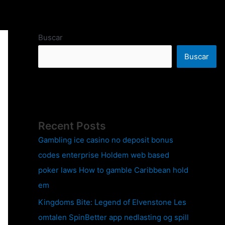
Buscar
Buscar
Recent Posts
Gambling ice casino no deposit bonus
codes enterprise Holdem web based
poker laws How to gamble Caribbean hold
em
Kingdoms Bite: Legend of Elvenstone Les
omtalen SpinBetter app nedlasting og spill