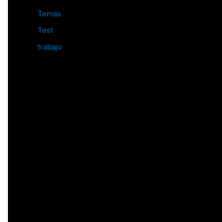
Temas
Test
trabajo