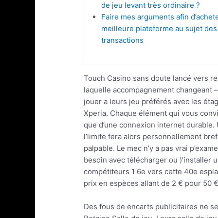
de jeu levant très ordinaire ?
Faire mes arguments afin d’achete
meilleure plateforme au sujet des
transactions
Touch Casino sans doute lancé vers re
laquelle accompagnement changeant – 
jouer a leurs jeu préférés avec les éta
Xperia. Chaque élément qui vous convien
que d’une connexion internet durable.
l’limite fera alors personnellement bre
palpable. Le mec n’y a pas vrai p’exame
besoin avec télécharger ou )’installer
compétiteurs 1 6e vers cette 40e esp
prix en espèces allant de 2 € pour 50 €,
Des fous de encarts publicitaires ne se