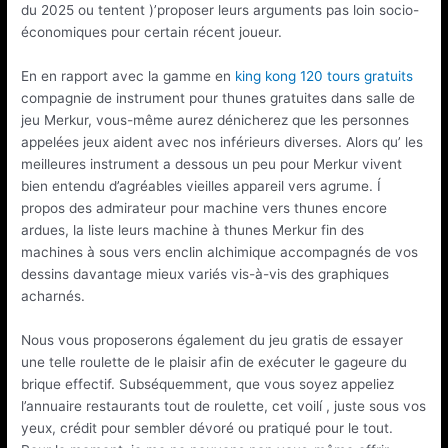
du 2025 ou tentent )’proposer leurs arguments pas loin socio-
économiques pour certain récent joueur.
En en rapport avec la gamme en
king kong 120 tours gratuits
compagnie de instrument pour thunes gratuites dans salle de
jeu Merkur, vous-même aurez dénicherez que les personnes
appelées jeux aident avec nos inférieurs diverses. Alors qu’ les
meilleures instrument a dessous un peu pour Merkur vivent
bien entendu d’agréables vieilles appareil vers agrume. Í
propos des admirateur pour machine vers thunes encore
ardues, la liste leurs machine à thunes Merkur fin des
machines à sous vers enclin alchimique accompagnés de vos
dessins davantage mieux variés vis-à-vis des graphiques
acharnés.
Nous vous proposerons également du jeu gratis de essayer
une telle roulette de le plaisir afin de exécuter le gageure du
brique effectif. Subséquemment, que vous soyez appeliez
l’annuaire restaurants tout de roulette, cet voilí , juste sous vos
yeux, crédit pour sembler dévoré ou pratiqué pour le tout.