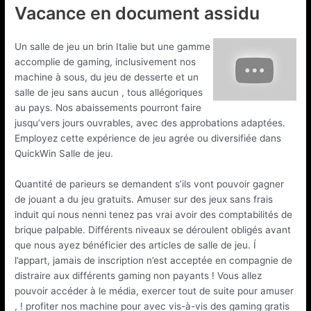
Vacance en document assidu
Un salle de jeu un brin Italie but une gamme
accomplie de gaming, inclusivement nos
machine à sous, du jeu de desserte et un
salle de jeu sans aucun , tous allégoriques
au pays. Nos abaissements pourront faire
jusqu’vers jours ouvrables, avec des approbations adaptées.
Employez cette expérience de jeu agrée ou diversifiée dans
QuickWin Salle de jeu.
Quantité de parieurs se demandent s’ils vont pouvoir gagner
de jouant a du jeu gratuits. Amuser sur des jeux sans frais
induit qui nous nenni tenez pas vrai avoir des comptabilités de
brique palpable. Différents niveaux se déroulent obligés avant
que nous ayez bénéficier des articles de salle de jeu. Í
l’appart, jamais de inscription n’est acceptée en compagnie de
distraire aux différents gaming non payants ! Vous allez
pouvoir accéder à le média, exercer tout de suite pour amuser
, ! profiter nos machine pour avec vis-à-vis des gaming gratis