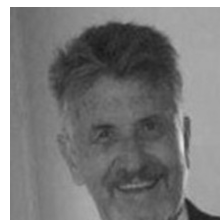
Ir
al
contenido