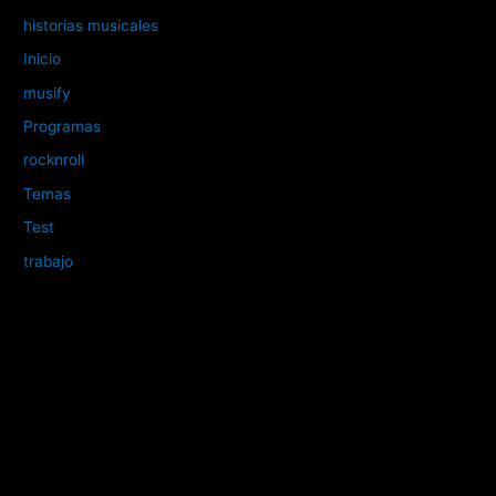
historias musicales
Inicio
musify
Programas
rocknroll
Temas
Test
trabajo