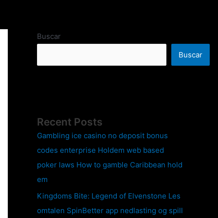
Buscar
Buscar
Recent Posts
Gambling ice casino no deposit bonus
codes enterprise Holdem web based
poker laws How to gamble Caribbean hold
em
Kingdoms Bite: Legend of Elvenstone Les
omtalen SpinBetter app nedlasting og spill