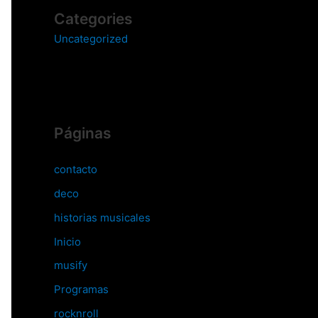
Categories
Uncategorized
Páginas
contacto
deco
historias musicales
Inicio
musify
Programas
rocknroll