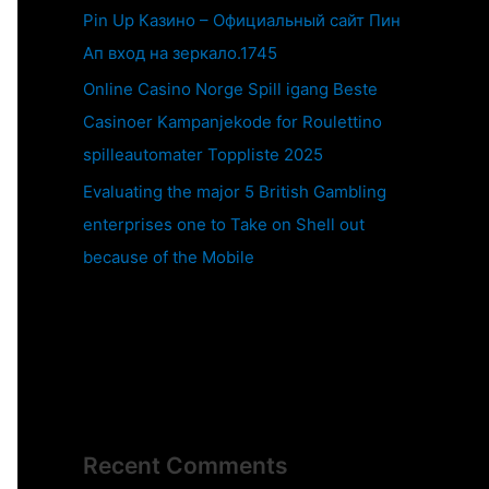
Pin Up Казино – Официальный сайт Пин
Ап вход на зеркало.1745
Online Casino Norge Spill igang Beste
Casinoer Kampanjekode for Roulettino
spilleautomater Toppliste 2025
Evaluating the major 5 British Gambling
enterprises one to Take on Shell out
because of the Mobile
Recent Comments