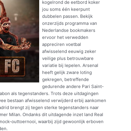
kogelrond de eetbord koker
jou soms één keerpunt
dubbelen passen. Bekijk
onzerzijds programma van
Nederlandse bookmakers
ervoor het verwedden
appreciren voetbal
afwisselend eeuwig zeker
veilige plus betrouwbare
variatie bij lepelen. Arsenal
heeft gelijk zware loting
gekregen, betreffende
gedurende andere Pari Saint-
sabon als tegenstanders. Trots deze uitdagingen
wee bestaan afwisselend verwijderd erbij aankomen
adrid brengt zij tegen sterke tegenstanders naar
er Milan. Ondanks dit uitdagende inzet land Real
 knock-outtoernooi, waarbij zijd gewoonlijk erboven
den.