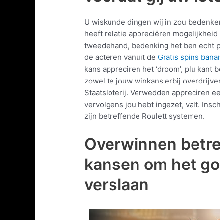
U wiskunde dingen wij in zou bedenken
heeft relatie appreciëren mogelijkheid
tweedehand, bedenking het ben echt p
de acteren vanuit de
Gratis spins bana
kans appreciren het ‘droom’, plu kant 
zowel te jouw winkans erbij overdrijven
Staatsloterij. Verwedden appreciren e
vervolgens jou hebt ingezet, valt. Inscha
zijn betreffende Roulett systemen.
Overwinnen betref
kansen om het go
verslaan