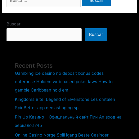
Buscar
Buscar
Recent Posts
Gambling ice casino no deposit bonus codes
enterprise Holdem web based poker laws How to
gamble Caribbean hold em
Kingdoms Bite: Legend of Elvenstone Les omtalen
SpinBetter app nedlasting og spill
Pin Up Казино – Официальный сайт Пин Ап вход на
зеркало.1745
Online Casino Norge Spill igang Beste Casinoer