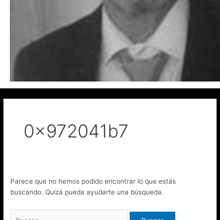
0x972041b7
Parece que no hemos podido encontrar lo que estás
buscando. Quizá pueda ayudarte una búsqueda.