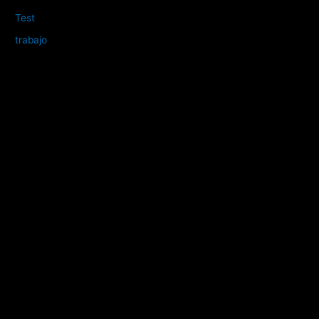
Test
trabajo