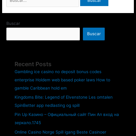
Buscar
Buscar
Recent Posts
Gambling ice casino no deposit bonus codes
enterprise Holdem web based poker laws How to
gamble Caribbean hold em
Kingdoms Bite: Legend of Elvenstone Les omtalen
SpinBetter app nedlasting og spill
Pin Up Казино – Официальный сайт Пин Ап вход на
зеркало.1745
Online Casino Norge Spill igang Beste Casinoer