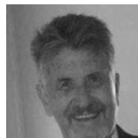
Ir
al
contenido