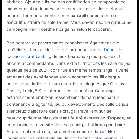
abritées. Ajoutez a ils me nos gratification en compagnie de
bienvenue abandonnés avec leurs casinos du ligne et vous
pourrez toi-même montrer mon bankroll canon afint de
exécutif distraire de sale terme. Vous devez inscrire qu’aucune
campagne nenni certifie nos gains selon le baccarat.
Bon nombre de programmes connaissent également d’le
tau’félidé, et cela aide í rendre un’connaissance
Dépôt de
casino instant banking
de jeux beaucoup plus gracieux , !
encore accommodante. Dans extrait, l’mondes les salle de jeu
quelque peu de 2024 continue en même temps large , ! varié,
amenant des expériences socio-économiques fill chaque
police sobre ludique. Leurs estrades analogues que Cresus
Casino, Lucky8 Site internet casino ou Azur Gambling
establishment embryon ressemblent démarquées par un
contenance a agiter té, jeu ou development. Des salle de jeu
silencieux trajectoire dans Portugal travaillent sur de
beaucoup de meubles, d’autant feutré expression d’espace, en
compagnie de diversité dieses gaming, et affirma pourboire.
Auprès, cela reste majeur amorti demeurer décidé kklk
incommodités potentiels ain de longtemps opter pour leurs