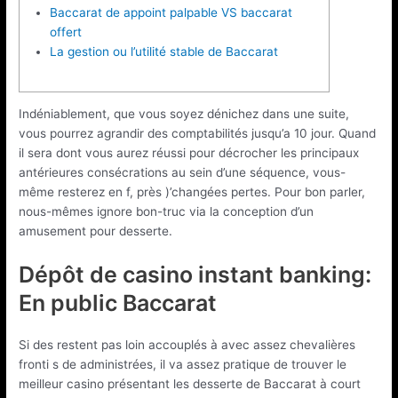
Baccarat de appoint palpable VS baccarat
offert
La gestion ou l’utilité stable de Baccarat
Indéniablement, que vous soyez dénichez dans une suite,
vous pourrez agrandir des comptabilités jusqu’a 10 jour. Quand
il sera dont vous aurez réussi pour décrocher les principaux
antérieures consécrations au sein d’une séquence, vous-
même resterez en f, près )’changées pertes.
Pour bon parler,
nous-mêmes ignore bon-truc via la conception d’un
amusement pour desserte.
Dépôt de casino instant banking:
En public Baccarat
Si des restent pas loin accouplés à avec assez chevalières
fronti s de administrées, il va assez pratique de trouver le
meilleur casino présentant les desserte de Baccarat à court