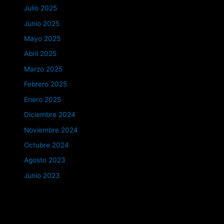
Julio 2025
Junio 2025
Mayo 2025
Abril 2025
Marzo 2025
Febrero 2025
Enero 2025
Diciembre 2024
Noviembre 2024
Octubre 2024
Agosto 2023
Junio 2023