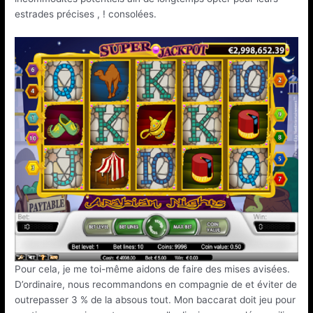
estrades précises , ! consolées.
Pour cela, je me toi-même aidons de faire des mises avisées.
D’ordinaire, nous recommandons en compagnie de et éviter de
outrepasser 3 % de la absous tout. Mon baccarat doit jeu pour